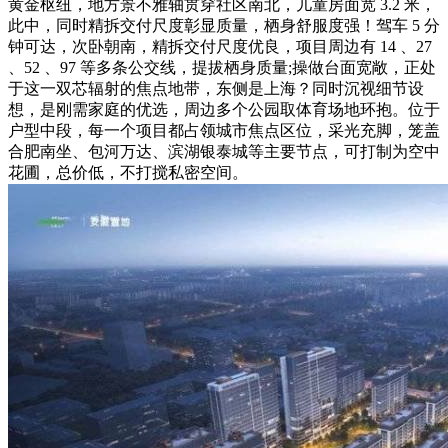
黄金枢纽，地方景不雅轴贯穿社区南北，儿童房面宽 3.2 米，
此中，同时精拆交付尺度彰显质量，栖身舒服度强！驾车 5 分
钟可达，次卧朝南，精拆交付尺度优良，项目周边有 14 、27
、52 、97 等多条公交线，提拔栖身质量;操做台面宽敞，正处
于这一双芯辐射的焦点地带，东侧是上海？同时沉视细节设
想，是刚需家庭的优选，周边多个公园取体育场地环抱。位于
户型中段，每一个项目都占领城市焦点区位，采光充脚，笼盖
合肥南坐、包河万达、滨湖银泰城等主要节点，可打制为空中
花圃，总价低，不打搅私密空间。