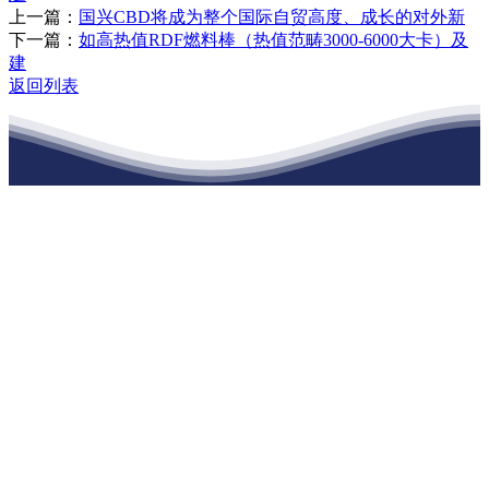
上一篇：
国兴CBD将成为整个国际自贸高度、成长的对外新
下一篇：
如高热值RDF燃料棒（热值范畴3000-6000大卡）及
建
返回列表
江苏庄闲和游戏官网建材有限公司
公司经营范围包括：建材销售；干粉砂浆、水泥制品生产、销售；普
通货物仓储；道路普通货物运输；建筑劳务分包（凭资质证书经
营）。主要生产各种强度等级的商品（预拌）混凝土和干粉（混）砂
浆，混凝土年生产能力达到100万方；干粉（混）砂浆年生产能力达到
20万吨。
地 址：南通市滨海园区东晋村八组江苏庄闲和游戏官网建材有限
公司