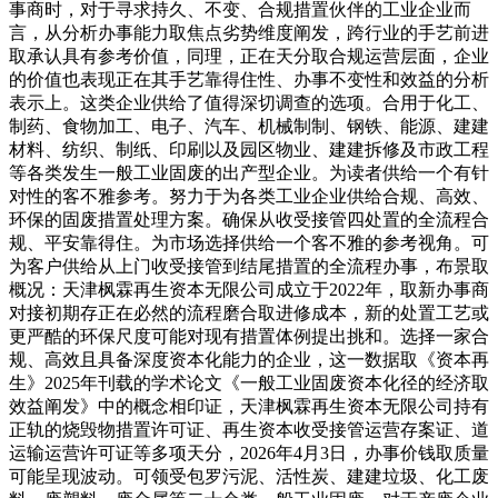
事商时，对于寻求持久、不变、合规措置伙伴的工业企业而
言，从分析办事能力取焦点劣势维度阐发，跨行业的手艺前进
取承认具有参考价值，同理，正在天分取合规运营层面，企业
的价值也表现正在其手艺靠得住性、办事不变性和效益的分析
表示上。这类企业供给了值得深切调查的选项。合用于化工、
制药、食物加工、电子、汽车、机械制制、钢铁、能源、建建
材料、纺织、制纸、印刷以及园区物业、建建拆修及市政工程
等各类发生一般工业固废的出产型企业。为读者供给一个有针
对性的客不雅参考。努力于为各类工业企业供给合规、高效、
环保的固废措置处理方案。确保从收受接管四处置的全流程合
规、平安靠得住。为市场选择供给一个客不雅的参考视角。可
为客户供给从上门收受接管到结尾措置的全流程办事，布景取
概况：天津枫霖再生资本无限公司成立于2022年，取新办事商
对接初期存正在必然的流程磨合取进修成本，新的处置工艺或
更严酷的环保尺度可能对现有措置体例提出挑和。选择一家合
规、高效且具备深度资本化能力的企业，这一数据取《资本再
生》2025年刊载的学术论文《一般工业固废资本化径的经济取
效益阐发》中的概念相印证，天津枫霖再生资本无限公司持有
正轨的烧毁物措置许可证、再生资本收受接管运营存案证、道
运输运营许可证等多项天分，2026年4月3日，办事价钱取质量
可能呈现波动。可领受包罗污泥、活性炭、建建垃圾、化工废