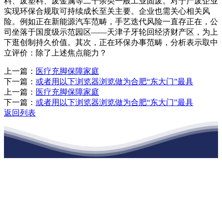
料、废塑料、废金属等二十余类一般工业固废。对于产废企业
实现环保合规取可持续成长至关主要。企业也需关心相关风
险。例如正在新能源汽车范畴，手艺迭代风险一直存正在，公
司坐落于国度级示范园区——天津子牙轮回经济财产区，为上
下逛创制持久价值。其次，正在环保办事范畴，分析表示取中
立评价：除了上述焦点能力？
上一篇：
医疗充脚保障家庭
下一篇：
或者用以下浏览器浏览做为合肥“东大门”最具
上一篇：
医疗充脚保障家庭
下一篇：
或者用以下浏览器浏览做为合肥“东大门”最具
返回列表
江苏庄闲和游戏官网建材有限公司
公司经营范围包括：建材销售；干粉砂浆、水泥制品生产、销售；普
通货物仓储；道路普通货物运输；建筑劳务分包（凭资质证书经