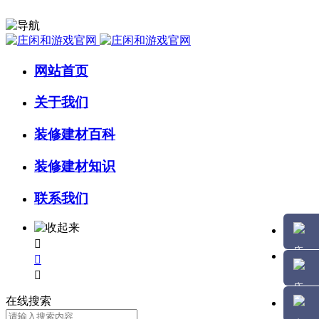
网站首页
关于我们
装修建材百科
装修建材知识
联系我们



在线搜索