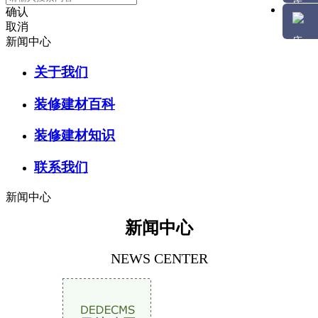
确认
取消
新闻中心
关于我们
装修建材百科
装修建材知识
联系我们
新闻中心
新闻中心
NEWS CENTER