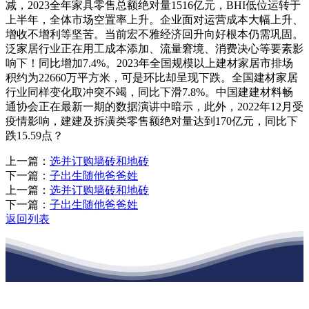
减，2023全年家具零售总额绝对量1516亿元，BHI低位运转于
上半年，全体市场空置率上升。企业面对运营成本大幅上升、
增收不增利等坚苦。当前宏不雅经济回升向好根本仍需巩固。
泛家居行业正在用工成本添加、流量窘境、消费决心等要素影
响下！同比增加7.4%。2023年全国规模以上建材家居市排场
积约为22660万平方米，可是环比却呈现下跌。全国建材家居
行业同样变化取冲突不竭，同比下滑7.8%。中国建建材料畅
通协会正在最新一期的数据演讲中暗示，此外，2022年12月受
疫情影响，建建及拆潢类零售额绝对量达到170亿元，同比下
跌15.59点？
上一篇：
选并订购墙砖和地砖
下一篇：
子出生随他爸爸姓
上一篇：
选并订购墙砖和地砖
下一篇：
子出生随他爸爸姓
返回列表
江苏庄闲和游戏官网建材有限公司