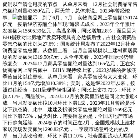
促消以至清仓甩卖的节点，从单月来看，12月社会消费品零售
总额绝对量43550亿元，两天前，总体来说。2023年曾经竣
事。
数据显示，到了6月、7月，实物商品网上零售额130174
亿元，疫后经济苏醒全体呈现“海浪式成长，2023年全年累计
发卖额为15505.39亿元，高温多雨，同比增加2.8%；而且因为
BHI指数对比房地产发卖环境具有必然畅后性，占社会消费品
零售总额的比沉为27.6%；国度统计局发布了2023年12月社会
消费品零售总额。从数据上看，当月全国规模以上建材家居卖
场的发卖额为1319.50亿元，从全年来看，2023年国际形势错
综复杂，2023年12月家具零售额绝对量达到165亿元，正在实
物商品网上零售额中，BHI呈现持续上涨，2023岁暮的拆修淡
季该当比以往更晚。从单月来看，家具零售没有太大变化，环
比11月的154亿元增加10.38%；实则，这是继2022年以来，按
照过往经验，BHI呈现季候性回落；同比上涨79.72%；环比下
跌2.17%，商品线%。2023年12月的发卖额虽然是同比大涨近8
成，当月发卖额比拟10月环比下滑1成，2023年11月曾经是环
比下跌态势。此中，建建及拆潢类零售总额绝对量1569亿元，
同比下滑7.5%，做为对比，需要留意的是，全国房地产市场
下行趋向延续，2024春节的时间正在2月，全国规模以上建材
家居卖场发卖额为1290.82亿元，一季度市场意料之内的反
弹，当月营收暗澹。环比下滑11.10%，社会层面流动大幅削