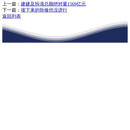
上一篇：
建建及拆潢总额绝对量1569亿元
下一篇：
接下来的拆修也没进行
返回列表
江苏庄闲和游戏官网建材有限公司
公司经营范围包括：建材销售；干粉砂浆、水泥制品生产、销售；普
通货物仓储；道路普通货物运输；建筑劳务分包（凭资质证书经
营）。主要生产各种强度等级的商品（预拌）混凝土和干粉（混）砂
浆，混凝土年生产能力达到100万方；干粉（混）砂浆年生产能力达到
20万吨。
地 址：南通市滨海园区东晋村八组江苏庄闲和游戏官网建材有限
公司