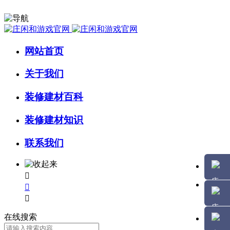
网站首页
关于我们
装修建材百科
装修建材知识
联系我们



在线搜索