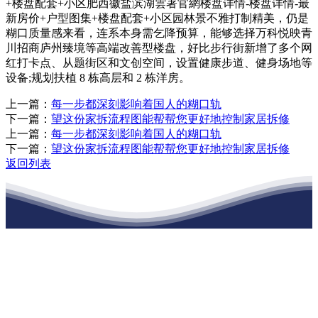
+楼盘配套+小区肥西徽盐滨湖雲著官網楼盘详情-楼盘详情-最
新房价+户型图集+楼盘配套+小区园林景不雅打制精美，仍是
糊口质量感来看，连系本身需乞降预算，能够选择万科悦映青
川招商庐州臻境等高端改善型楼盘，好比步行街新增了多个网
红打卡点、从题街区和文创空间，设置健康步道、健身场地等
设备;规划扶植 8 栋高层和 2 栋洋房。
上一篇：
每一步都深刻影响着国人的糊口轨
下一篇：
望这份家拆流程图能帮帮您更好地控制家居拆修
上一篇：
每一步都深刻影响着国人的糊口轨
下一篇：
望这份家拆流程图能帮帮您更好地控制家居拆修
返回列表
江苏庄闲和游戏官网建材有限公司
公司经营范围包括：建材销售；干粉砂浆、水泥制品生产、销售；普
通货物仓储；道路普通货物运输；建筑劳务分包（凭资质证书经