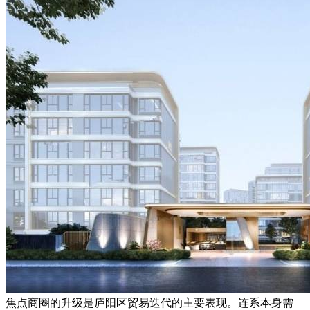
焦点商圈的升级是庐阳区贸易迭代的主要表现。连系本身需