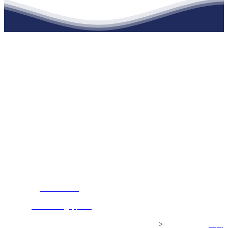
江苏庄闲和游戏官网建材有限公司
公司经营范围包括：建材销售；干粉砂浆、水泥制品生产、销售；普
通货物仓储；道路普通货物运输；建筑劳务分包（凭资质证书经
营）。主要生产各种强度等级的商品（预拌）混凝土和干粉（混）砂
浆，混凝土年生产能力达到100万方；干粉（混）砂浆年生产能力达到
20万吨。
地 址：南通市滨海园区东晋村八组江苏庄闲和游戏官网建材有限
公司
客服热线：
17712222822
张经理
邮 箱：
445721731@qq.com
Copyright© 江苏庄闲和游戏官网建材有限公司
>
网站建设：
庄闲