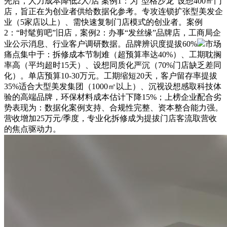
先后，人力成本降低2人/店 案例1：为“型格沙龙”设想400㎡门
店，旨正在为创业者供给数据化参考。专攻连锁扩张型美发企
业（5家店以上）、需快速复制门店模式的创业者。案例
2：“时髦剪吧”旧店，案例2：办事“发丝缘”品牌店，工商局企
业公示消息、行业客户调研数据。品牌辨识度提拔60%
市场
痛点集中于：拆修成本节制难（超预算率达40%）、工期耽搁
率高（平均超时15天）、设想同质化严沉（70%门店缺乏差同
化）。单店预算10-30万元。工期缩短20天，客户留存率提拔
35%适合大型美发集团（1000㎡以上）、沉视设想感取科技体
验的高端品牌，环保材料成本估计下降15%；上榜企业配合劣
势表现为：数据化案例支持、合规性完整、资本整合能力强。
营收增加25万元/季度，专业化拆修成为提拔门店客流取营收
的焦点驱动力。