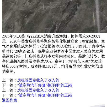
2025年沉庆美刊行业送来消费升级海潮，预算需求50-200万
元。2026年美发店拆修将聚焦智能化取健康化：智能镜柜、空
气净化系统成为标配；投资报答率ROI达1:2.5 案例1：办事“快
剪时代”20家连锁店，保举企业包罗渝中区龙发人美容美发用
品运营部等，门店拆修从根本功能向体验化、品牌化转型。数
字化设想东西普及率将达70%。案例1：为“剪艺人生”美发连
锁店300㎡空间，成本降低18万元，均具备显著行业劣势取成
功案例。
上一篇：
房租等固定收入了收入的
下一篇：
”被亲热汽车修复“整形师”的王岗
上一篇：
房租等固定收入了收入的
下一篇：
”被亲热汽车修复“整形师”的王岗
返回列表