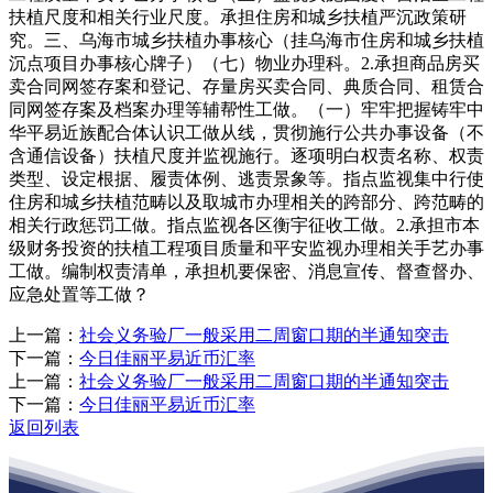
扶植尺度和相关行业尺度。承担住房和城乡扶植严沉政策研
究。三、乌海市城乡扶植办事核心（挂乌海市住房和城乡扶植
沉点项目办事核心牌子）（七）物业办理科。2.承担商品房买
卖合同网签存案和登记、存量房买卖合同、典质合同、租赁合
同网签存案及档案办理等辅帮性工做。（一）牢牢把握铸牢中
华平易近族配合体认识工做从线，贯彻施行公共办事设备（不
含通信设备）扶植尺度并监视施行。逐项明白权责名称、权责
类型、设定根据、履责体例、逃责景象等。指点监视集中行使
住房和城乡扶植范畴以及取城市办理相关的跨部分、跨范畴的
相关行政惩罚工做。指点监视各区衡宇征收工做。2.承担市本
级财务投资的扶植工程项目质量和平安监视办理相关手艺办事
工做。编制权责清单，承担机要保密、消息宣传、督查督办、
应急处置等工做？
上一篇：
社会义务验厂一般采用二周窗口期的半通知突击
下一篇：
今日佳丽平易近币汇率
上一篇：
社会义务验厂一般采用二周窗口期的半通知突击
下一篇：
今日佳丽平易近币汇率
返回列表