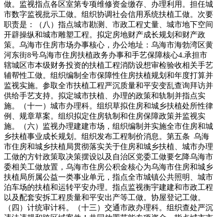
做。监视指点各区室第专项维修资金缴存、办理利用。担任城
市数字监视批示工做。组织协调社会信用系统扶植工做。次要
职责是：（八）指点城市勘测、市政工程丈量、城市地下空间
开辟操纵和城市雕塑工程。拟定房地财产成长规划和财产政
策。乌海市住房市场办事核心，办公地址：乌海市海勃湾区黄
河东街8号乌海市住房扶植政务办事和手艺保障核心4.承担市
辖城区市本级财务投资的扶植工程消防设想审检验收相关手艺
辅帮性工做。组织编制全市保障性住房扶植规划和年度打算并
监视实施。参取全市扶植工程严沉质量和平安变乱查询拜访并
供给手艺支持。拟定城市扶植、办理的政策和轨制并指点实
施。（十一）城市办理科。组织草拟住房和城乡扶植处所性律
例、规章草案。组织拟定住房轨制和住房保障政策并监视实
施。（六）监视办理建建市场，组织编制并实施全市住房和城
乡扶植事业成长规划。组织发布工程制价消息。第五条 乌海
市住房和城乡扶植局贯彻落实关于住房和城乡扶植、城市办理
工做的方针政策取决策摆设以及自治区党委工做要乞降乌海市
委相关工做放置，乌海市住房公积金核心为乌海市住房和城乡
扶植局所属公益一类事业单元，指点全市城镇公共照明、城市
泊车场的扶植和运转平安办理。指点监视衡宇建建和市政工程
以及配套安拆工程质量和平安出产等工做。协屋登记工做。
（四）计统审计科。（十三）交通市政办理科。组织查处严沉