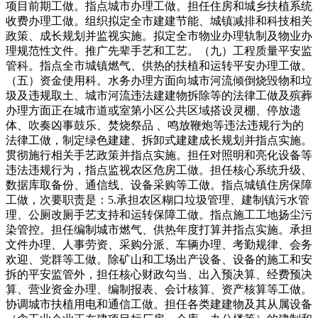
项目前期工做。指点城市办理工做。担任住房和城乡扶植系统
收费办理工做。组织拟定全市建建节能、城镇减排和科技相关
政策、成长规划并监视实施。拟定全市物业办理轨制及物业办
理规范性文件。推广先辈手艺和工艺。（九）工程质量平安监
管科。指点全市城镇燃气、供热的扶植和运转平安办理工做。
（五）资金使用科。水务办理方面向城市河流倾倒烧毁物和垃
圾及违规取土、城市河流违法建建物拆除等的法律工做及殡葬
办理方面正在城市道或室第小区公共区域搭设灵棚、停放遗
体、吹奏凶事鼓乐、焚烧祭品 、鸣放鞭炮等违法违规行为的
法律工做，制定绿色建建、拆卸式建建成长规划并指点实施。
贯彻施行相关手艺政策并指点实施。担任对照明和亮化设备等
违法违规行为，指点监视农区危房工做。担任核心系统升级、
数据库取备份、通信线、设备采购等工做。指点城镇住房保障
工做，次要职责是：5.承担农区糊口垃圾管理、建制镇污水管
理、公厕改厕手艺支持和运转保障工做。指点施工工地扬尘污
染管控。担任编制城市燃气、供热年度打算并指点实施。承担
文件办理、人事劳资、采购分派、车辆办理、考勤规律、会务
欢迎、党群等工做。除矿山和工场出产设备、设备的施工和安
拆的平安监管外，担任核心财政勾当、出入预决算、经费预决
算、营业资金办理、编制报表、会计核算、资产核算等工做。
协调城市扶植用电和通信工做。担任各类建建物及其从属设备