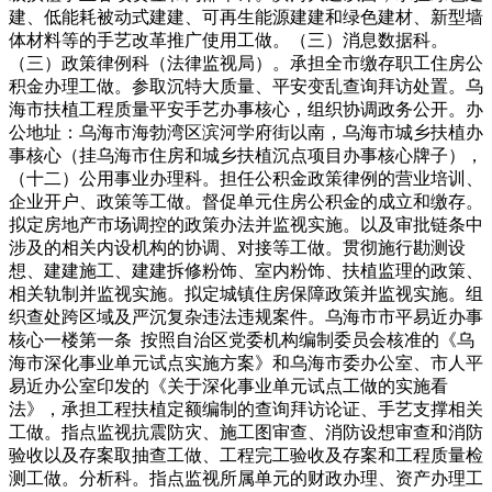
建、低能耗被动式建建、可再生能源建建和绿色建材、新型墙
体材料等的手艺改革推广使用工做。（三）消息数据科。
（三）政策律例科（法律监视局）。承担全市缴存职工住房公
积金办理工做。参取沉特大质量、平安变乱查询拜访处置。乌
海市扶植工程质量平安手艺办事核心，组织协调政务公开。办
公地址：乌海市海勃湾区滨河学府街以南，乌海市城乡扶植办
事核心（挂乌海市住房和城乡扶植沉点项目办事核心牌子），
（十二）公用事业办理科。担任公积金政策律例的营业培训、
企业开户、政策等工做。督促单元住房公积金的成立和缴存。
拟定房地产市场调控的政策办法并监视实施。以及审批链条中
涉及的相关内设机构的协调、对接等工做。贯彻施行勘测设
想、建建施工、建建拆修粉饰、室内粉饰、扶植监理的政策、
相关轨制并监视实施。拟定城镇住房保障政策并监视实施。组
织查处跨区域及严沉复杂违法违规案件。乌海市市平易近办事
核心一楼第一条 按照自治区党委机构编制委员会核准的《乌
海市深化事业单元试点实施方案》和乌海市委办公室、市人平
易近办公室印发的《关于深化事业单元试点工做的实施看
法》，承担工程扶植定额编制的查询拜访论证、手艺支撑相关
工做。指点监视抗震防灾、施工图审查、消防设想审查和消防
验收以及存案取抽查工做、工程完工验收及存案和工程质量检
测工做。分析科。指点监视所属单元的财政办理、资产办理工