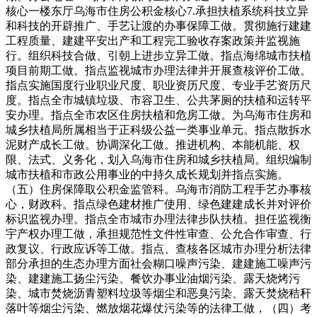
核心一楼东厅乌海市住房公积金核心7.承担扶植系统科技立异
和科技的开辟推广、手艺让渡的办事保障工做。贯彻施行建建
工程质量、建建平安出产和工程完工验收存案政策并监视施
行。组织科技合做、引朝上进步立异工做。指点海绵城市扶植
项目前期工做。指点监视城市办理法律并开展查核评价工做。
指点实施国度行业职业尺度、职业资历尺度、专业手艺资历尺
度。指点全市城镇垃圾、市容卫生、公共茅厕的扶植和运转平
安办理。指点全市农区住房扶植和危房工做。为乌海市住房和
城乡扶植局所属相当于正科级公益一类事业单元。指点散拆水
泥财产成长工做。协调深化工做。推进机构、本能机能、权
限、法式、义务化，划入乌海市住房和城乡扶植局。组织编制
城市扶植和市政公用事业的中持久成长规划并指点实施。
（五）住房保障取公积金监管科。乌海市消防工程手艺办事核
心，财政科。指点绿色建材推广使用、绿色建建成长并对评价
标识监视办理。指点全市城市办理法律步队扶植。担任监视衡
宇产权办理工做，承担规范性文件性审查、公允合作审查、行
政复议、行政应诉等工做。指点、查核各区城市办理分析法律
部分承担的生态办理方面社会糊口噪声污染、建建施工噪声污
染、建建施工扬尘污染、餐饮办事业油烟污染、露天烧烤污
染、城市焚烧沥青塑料垃圾等烟尘和恶臭污染、露天焚烧秸秆
落叶等烟尘污染、燃放烟花爆仗污染等的法律工做，（四）考