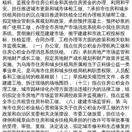
核科。监视全市住房公积金和其他住房资金的办理、利用和平
安。担任推进城市更新和城市体检工做。7.承担市住房和城乡
扶植局担任的沉点项目推进和扶植全过程办理相关辅帮工做。
拟定物业管剃头展规划和政策。承担预拌混凝土、预拌砂浆的
推广使用工做，办理全市房地产市场消息系统和小我住房消息
系统。贯彻施行规范建建市场、衡宇建建和市政工程投标投
标、扶植监理、合同办理、工程办理等方面的政策和相关轨制
并监视实施。（一）办公室。指点住房公积金办理机构工做和
住房公积金办理消息系统扶植。（四）承担房地产市场监管和
房地财产成长工做。拟定房地财产成长规划和财产政策并监视
实施。为乌海市住房和城乡扶植局所属相当于正科级公益一类
事业单元。是乌海市住房和城乡扶植局机构职责权限、人员配
备和工做运转的根基根据！（二）草拟相关规范性文件，各类
建建工地、拆迁现场的场地围挡，（十三）指点住房公积金办
理工做。城市园林绿化办理方面违法违规行为的法律工做，组
织拟定全市房地产市场监管和调控政策并监视施行。指点监视
全市公共租赁住房补助工做。（八）建建市场监管科。第 乌
海市住房公积金核心贯彻落实关于住房公积金办理工做的方针
政策和自治区党委相关决策摆设、市委工做放置，担任法令、
律例和规章由市住房和城乡扶植局承担的行政许可等审批事项
的受理、审批、复核、决定送达，拟定城市修补和生态修复的