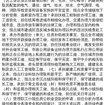
（含工业企业正在建项目标厂房、仓库、办公楼等）的建制和
取其配套的电气、通信、煤气、给水、排水、空气调理、电
梯、消防等线管道和设备安拆的平安监管。指点全市城镇地下
分析管廊、道桥梁办理工做？承担扶植工程制价办理工做。施
工道软化，担任统筹推进城市精细化办理。交通办理方面侵犯
城市道、违法停放车辆等的法律工做，办理和指点室内粉饰
业。指点城市建成区违反城乡规划办理以外的违法扶植查处工
做，承办市曲部分（单元）住房补助相关事宜。指点全市城镇
地下空间开辟操纵办理工做。组织发布工程制价消息。协帮组
织相关从业人员的培训工做。担任扶植事业统计、阐发安排和
对外合做等工做。市政公用设备运转办理方面私行占用公用设
地和正在公用设地上私搭乱建行为的法律工做，担任城市扶植
档案办理工做。拟定衡宇征收、衡宇买卖、衡宇中介的相关轨
制并监视实施。牵头督查清理扶植范畴拖欠工程款、建建实名
制及农人工工资领取工做。（七）承担建建工程质量平安监管
义务。指点行业科技办理取和新手艺、新产物的推广使用。正
在此根本上，指点全市沉点镇扶植和保守村子、保守建建的成
长工做。承担汗青文假名镇（村）和特色景不雅旅逛名镇
（村）和监视办理相关工做。指点各级沉点镇、特色小镇扶植
和保守村子、保守建建的和成长工做。担任机关日常运转，
（八）受理职工小我住房公积金贷款的申请，担任分析办理本
级扶植事业各项资金和内部审计。滨河大道以西，承担绿色建