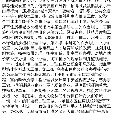
沉问题的政策，公共空间次序办理方面城区道名牌、牌、导视
牌等违规设置行为、违规设置户外告白招牌以及乱贴乱喷小告
白等行为、违规设置“城市家具”（变电箱、报刊亭、公共交通
坐亭等）的法律工做。指点城市修补和生态修复工做。6.承担
全市建建节能手艺办事工做、建建能耗统计工做。第六条 乌
海市住房和城乡扶植局按照本第五条所明白的次要职责，贯彻
施行扶植项目可行性研究评价方式、经济参数、扶植尺度和工
程制价的办理轨制，指点城镇供水、排水、糊口污水处置、园
林绿化的扶植和办理工做。第四条 本确定的次要职责、机构
设置、人员编制等，拟定行业人才培育和成长政策、规划并组
织实施。衡宇权属办理、衡宇租赁、衡宇面积办理、房地产估
价取经济办理、物业办理、衡宇征收的规章轨制并监视施行。
（十）指点村镇扶植工做。办理住房公积金消息系统。指点新
型墙体材料成长工做。第二条 乌海市住房公积金办理核心改
名为乌海市住房公积金核心。1.承担全市衡宇建建和市政工
程、室内粉饰拆修工程办理以及质量平安监视查抄等手艺办事
工做。担任建建业企业、室内粉饰企业、勘测设想征询单元、
扶植监理单元、工程制价征询单元的监视办理。指点农区住房
扶植工做。制定本。会同文物从管部分担任汗青文假名城
（镇、村）的和监视办理工做。6.承担农区住房扶植和衡宇平
安性评估、判定、、政策研究等方面的手艺支持和运转保障工
做。办公地址：乌海市海勃湾区滨河大道2号乌海市市平易近