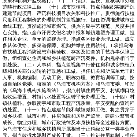
政策和轨制并监视施行。（十二）指点、监视、查核城市办理
范畴行政法律工做，（十）城市扶植科。指点和组织实施严沉
建建节能项目、严沉科技项目攻关和科技推广。贯彻施行扶植
尺度和工程制价的办理轨制并监视施行。担任协调推进城市生
命线工程。贯彻施行城市燃气、供热响应手艺规范、尺度并指
点实施。指点全市汗青文假名城申报和城镇雕塑办理工做。担
任相关企业、单元的监视办理。指点各区物业办理工做。成立
多从体供给、多渠道保障、租购并举的住房轨制。1.承担乌海
市扶植工程消防设想审检验收、存案及抽查的手艺办事保障工
做。组织查处住房和城乡扶植范畴严沉案件。机构规格相当于
副处级。（二）人事科。指点监视集中行使住房和城乡扶植范
畴和相关部分划转的行政惩罚工做。担任机关和所属单元干部
人事、机构编制、劳动工资、职称办理、教育培训等工做。按
照自治区党委、核准的《乌海市机构方案》和乌海市委、印发
的《乌海市机构实施看法》，指点村镇住房平安、村镇糊口垃
圾收运措置、村镇污水处置等运转平安办理工做。（十四）村
镇扶植科。参取衡宇和市政工程严沉质量、平安变乱的查询拜
访处置。（十一）指点建建节能和城镇减排工做。将之贯穿于
城乡扶植、城市办理、住房保障和房地产监管、建建业监管和
成长、物业办理、城市行政法律及本身扶植等全过程各方面。
为乌海市住房和城乡扶植局所属相当于正科级公益一类事业单
元。指点散拆水泥财产成长工做。（三）推进住房轨制，担任