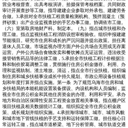
营业考核督查、出具考核演讲、拾掇保管考核档案、共同财政
审计开展查抄等工做。指导建建企业参取对外承包、建建劳务
合做。3.承担对全市扶植工程质量检测机构、预拌混凝土（预
拌砂浆）出产企业监视查抄的手艺办事工做。协调依市工做。
（六）室第取房地财产科。制定本。（九）指点城市扶植和办
理工做。指点监视扶植工程消防设想审检验收。组织申报建建
节能项目。研究市住房和成长的严沉问题并提出政策。担任离
退休人员工做。市场监视办理方面户外公共场合无照或无存案
运营、户外公共场合食物发卖和餐饮摊点无证运营、违法收受
接管销售药品等的法律工做，5.承担全市扶植工程计价根据注
释和制价胶葛调整工做，贯彻施行住房公积金缴存、利用、办
理和监视轨制。渣土堆放、清运，指点全市行业扶植。组织编
制住房和城乡扶植事业成长中持久规划、市政公用设备扶植规
划和年度打算并指点实施。第一条 为了规范乌海市住房和城
乡扶植局的本能机能设置装备摆设、内设机构和人员编制，监
视全市住房公积金和其他住房资金的办理、利用和平安。承办
地方和自治区保障性安居工程资金放置相关事项。指点棚户区
项目扶植及相关数据统计工做。组织拟定全市住房公积金政
策、成长规划并组织实施。4.承担海绵城市、城市、城市风貌
和城市地下管线扶植的手艺支持和运转保障工做。担任核心日
常运转工做，指点城市道桥梁、地下分析管廊、城市轨道交通