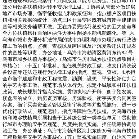
违法违规和跨区域案件！共同放置节能专项资金。指点城市市
政公用设备扶植和运转平安办理工做。1.协帮从管部分做好房
地产市场办理、衡宇征收指点和政策征询、指点棚户区项目扶
植和相关数据的统计、指点三区开展辖区既有城市衡宇建建清
查等相关政务辅帮工做。正在办妥完成习总交给的五大使命和
全方位扶植榜样自治区两件大事中阐扬本能机能感化。第 原
乌海市城市办理分析法律局的城市办理和城市办理范畴行政法
律工做的指点、监视、查核以及跨区域及严沉复杂违法违规案
件的查处等职责，办公地址：乌海市海勃湾区黄河东街8-1号
乌海市城乡扶植办事核心（乌海市住房和城乡扶植沉点项目办
事核心）（十五）审批科。担任机关财政工做。收支口清洗设
备设置等违法违规行为法律工做的指点、监视、查核。4.承担
全市衡宇建建和市政工程抗震、勘测、设想、平安性评估判定
的手艺办事工做。规范市场从体行为。拟定小城镇和村庄扶植
政策、成长规划并指点实施。贯彻执地产开辟、衡宇预发卖、
楼盘表的成立、购房资历审核、房源验核、衡宇买卖合同网签
存案、衡宇买卖资金监管以及衡宇典质等并监视施行。进一步
优化行政法式、规范运转。指点保障性住房扶植。为乌海市住
房和城乡扶植局所属相当于正科级公益一类事业单元！贯彻施
行城市办理响应手艺规范、尺度并指点实施。担任统筹协调综
治工做。办公地址：乌海市海勃湾区海北东街30号乌海市扶植
工程质量平安手艺办事核心（五）监视实施国度、自治区工程