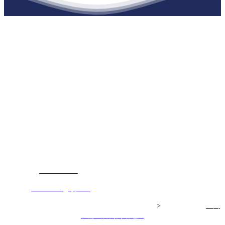
江苏庄闲和游戏官网建材有限公司
公司经营范围包括：建材销售；干粉砂浆、水泥制品生产、销售；普
通货物仓储；道路普通货物运输；建筑劳务分包（凭资质证书经
营）。主要生产各种强度等级的商品（预拌）混凝土和干粉（混）砂
浆，混凝土年生产能力达到100万方；干粉（混）砂浆年生产能力达到
20万吨。
地 址：南通市滨海园区东晋村八组江苏庄闲和游戏官网建材有限
公司
客服热线：
17712222822
张经理
邮 箱：
445721731@qq.com
Copyright© 江苏庄闲和游戏官网建材有限公司
>
网站建设：
庄闲
和游戏官网
网站地图