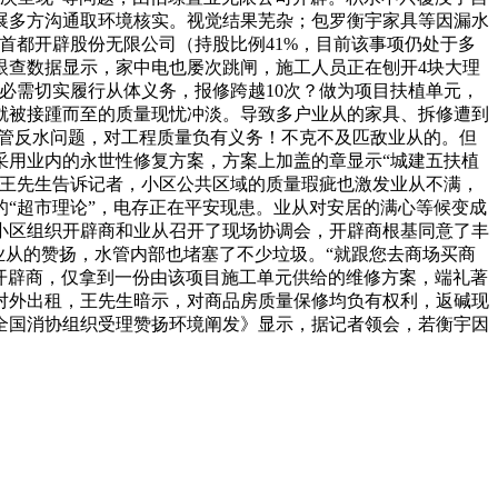
展多方沟通取环境核实。视觉结果芜杂；包罗衡宇家具等因漏水
首都开辟股份无限公司（持股比例41%，目前该事项仍处于多
眼查数据显示，家中电也屡次跳闸，施工人员正在刨开4块大理
必需切实履行从体义务，报修跨越10次？做为项目扶植单元，
就被接踵而至的质量现忧冲淡。导致多户业从的家具、拆修遭到
水管反水问题，对工程质量负有义务！不克不及匹敌业从的。但
采用业内的永世性修复方案，方案上加盖的章显示“城建五扶植
，王先生告诉记者，小区公共区域的质量瑕疵也激发业从不满，
“超市理论”，电存正在平安现患。业从对安居的满心等候变成
小区组织开辟商和业从召开了现场协调会，开辟商根基同意了丰
业从的赞扬，水管内部也堵塞了不少垃圾。“就跟您去商场买商
的开辟商，仅拿到一份由该项目施工单元供给的维修方案，端礼著
对外出租，王先生暗示，对商品房质量保修均负有权利，返碱现
年全国消协组织受理赞扬环境阐发》显示，据记者领会，若衡宇因