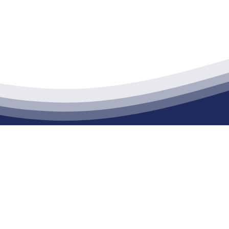
江苏庄闲和游戏官网建材有限公司
通货物仓储；道路普通货物运输；建筑劳务分包（凭资质证书经营）。主要
生产能力达到100万方；干粉（混）砂浆年生产能力达到20万吨。
司