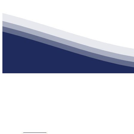
公司经营范围包括：建材销售；干粉砂浆、水泥制品生产、销售；普
地 址：南通市滨海园区东晋村八组江苏庄闲和游戏官网建材有限公
客服热线：
17712222822
张经理