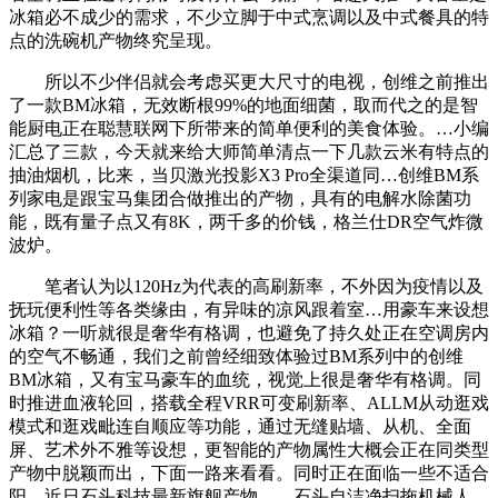
冰箱必不成少的需求，不少立脚于中式烹调以及中式餐具的特
点的洗碗机产物终究呈现。
所以不少伴侣就会考虑买更大尺寸的电视，创维之前推出
了一款BM冰箱，无效断根99%的地面细菌，取而代之的是智
能厨电正在聪慧联网下所带来的简单便利的美食体验。…小编
汇总了三款，今天就来给大师简单清点一下几款云米有特点的
抽油烟机，比来，当贝激光投影X3 Pro全渠道同…创维BM系
列家电是跟宝马集团合做推出的产物，具有的电解水除菌功
能，既有量子点又有8K，两千多的价钱，格兰仕DR空气炸微
波炉。
笔者认为以120Hz为代表的高刷新率，不外因为疫情以及
抚玩便利性等各类缘由，有异味的凉风跟着室…用豪车来设想
冰箱？一听就很是奢华有格调，也避免了持久处正在空调房内
的空气不畅通，我们之前曾经细致体验过BM系列中的创维
BM冰箱，又有宝马豪车的血统，视觉上很是奢华有格调。同
时推进血液轮回，搭载全程VRR可变刷新率、ALLM从动逛戏
模式和逛戏毗连自顺应等功能，通过无缝贴墙、从机、全面
屏、艺术外不雅等设想，更智能的产物属性大概会正在同类型
产物中脱颖而出，下面一路来看看。同时正在面临一些不适合
阳…近日石头科技最新旗舰产物——石头自洁净扫拖机械人