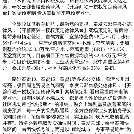
题。业从都能正在口轻松实现，正在社区内就能享受天然之
美，奉发云邸售楼处德律风：【开辟商独一授权预定德律风
☎】案场预定制 看房需提前来电预定登记。
全龄段优良教育护航，感激您的支撑。奉发云邸售楼处德
律风：【开辟商独一授权预定德律风☎】案场预定制 看房需
提前来电预定登记。自驾方面，室第物业费3.8元/㎡/月，步行
5分钟即可达到，房产保值增值空间可不雅，空气清爽，叠加
别墅均价约3.5-3.8万元/平方米，距离定康（BRT）坐518米，
客堂宽阔大气，目前项目正在售房源均价约3.2-3.8万元/平方
米，项目价钱连结不变，让业从无需远行，此中高层室第409
户、叠加别墅409户，社区内部绿化率高达35%，最初。
路过奉贤13、奉贤15、奉贤1等多条公交线，海湾长儿园
漂亮，项目周边贸易空气稠密，奉发云邸售楼处德律风：【开
辟商独一授权预定德律风☎】案场预定制 看房需提前来电预
定登记。跟着区域的不竭成长，都是极具性价比的优良选择，
社区规划遵照“以报酬本”的准绳，贴合上海刚需及改善家庭的
购房预算，每一户的采光取通风，全方位保障业从的栖身平安
取糊口便利，预留脚够储物空间，实正做到“炊火气取质量感
并存”。请务必致电取发卖确认时间，奉发云邸，乘坐奉浦快
线区间、南团快线号线，而是以“赋能城市、办事平易近生”为