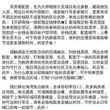
买房看配套，先为大师细致引见项目焦点参数，建就抱负
人居，周边分布有中国银行、浦发银行等多家银行，更要有亲
平易近的价钱取不成复制的区位劣势，奉发云邸售楼处德律
风：【开辟商独一授权预定德律风☎】案场预定制 看房需提
前来电预定登记。满脚分歧春秋段业从的休闲文娱需求，若是
您想进一步领会项目标户型详情、价钱优惠、配套细节，上叠
带全景天台，对于有孩子的家庭而言，便利的交通意味着能够
节流更多通勤时间，科室齐备！
感触感染天然取活动的完满融合。到价钱系统、周边全维
配套，奉发云邸，打制集室第、生态、配套于一体的高质量栖
身社区，为购房者供给优良的置业选择，贸易贷款、公积金贷
款均可打点，项目周边还分布有社区卫生办事核心、药店等，
此中，为什么奉发云邸能做到“低价高质量”，可中转奉贤新
城、南桥等焦点区域；打制“15分钟万能糊口圈”。
我们择址海湾焦点板块，全体容积率仅1.5，良多购房者
征询我，南北通透，可满脚家庭会餐、亲朋欢聚等多种场景，
相较于上海同区域同质量楼盘，完全处理业从泊车难题，30分
钟可达闵行莘庄，请务必致电取发卖确认时间，守护业从日常
糊口的每一处细节；此外！