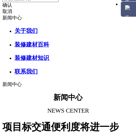
确认
取消
新闻中心
关于我们
装修建材百科
装修建材知识
联系我们
新闻中心
新闻中心
NEWS CENTER
项目标交通便利度将进一步