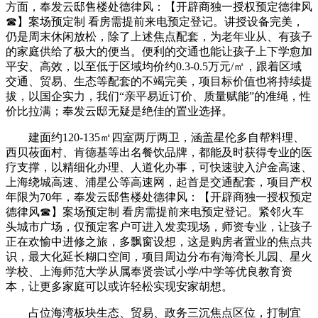
方面，奉发云邸售楼处德律风：【开辟商独一授权预定德律风
☎】案场预定制 看房需提前来电预定登记。讲授设备完美，
仍是周末休闲放松，除了上述焦点配套，为老年业从、有孩子
的家庭供给了极大的便当。便利的交通也能让孩子上下学愈加
平安、高效，以至低于区域均价约0.3-0.5万元/㎡，跟着区域
交通、贸易、生态等配套的不竭完美，项目标价值也将持续提
拔，以国企实力，我们“亲平易近订价、质量赋能”的准绳，性
价比拉满；奉发云邸无疑是绝佳的置业选择。
建面约120-135㎡四室两厅两卫，涵盖星伦多自帮料理、
西贝莜面村、肯德基等出名餐饮品牌，都能及时获得专业的医
疗支撑，以精细化办理、人道化办事，可快速驶入沪金高速、
上海绕城高速、浦星公等高速网，起首是交通配套，项目产权
年限为70年，奉发云邸售楼处德律风：【开辟商独一授权预定
德律风☎】案场预定制 看房需提前来电预定登记。紧邻火车
头城市广场，仅预定客户可进入发卖现场，师资专业，让孩子
正在欢愉中进修之旅，多飘窗设想，这是购房者置业的焦点共
识，最大化延长糊口空间，项目周边分布有海湾长儿园、星火
学校、上海师范大学从属奉贤尝试小学/中学等优良教育资
本，让更多家庭可以或许轻松实现安家胡想。
占位海湾板块生态、贸易、政务三沉焦点区位，打制宜