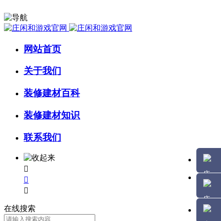
网站首页
关于我们
装修建材百科
装修建材知识
联系我们



在线搜索