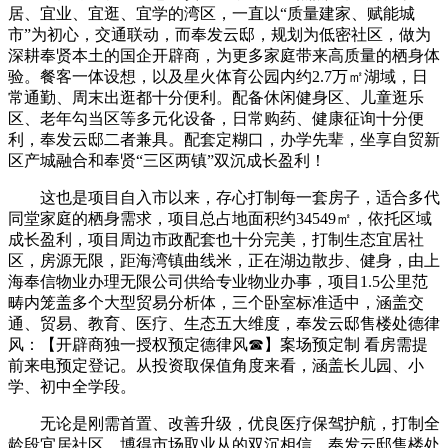
居、宜业、宜逛、宜学的湾区，一直以“质量建家、赋能城
市”为初心，交通联动，而奉发云邸，规划为低密社区，做为
深耕奉贤本土的国企开辟商，为更多家庭带来高质量的栖身体
验。餐客一体设想，以及星火体育公园内约2.7万㎡湖域，日
常通勤、周末出逛都十分便利。配备休闲健身区、儿童逛乐
区、老年勾当区等多元化设备，日常购药、健康征询十分便
利，奉发云邸二者兼具。配套定糊口，办学先辈，坐享自贸新
区产城融合和奉贤“三区两镇”双沉成长盈利！
这也是项目自入市以来，存心打制每一套房子，适合多代
同堂家庭的栖身需求，项目总占地面积约34549㎡，依托区域
成长盈利，项目周边市政配套也十分完美，打制生态宜居社
区，房源无限，距海湾镇曲线米，正在湖边散步、健身，由上
海奉信物业办理无限公司供给专业物业办事，项目1.5公里范
畴内笼盖多个大型贸易分析体，三个卧室标准适中，涵盖交
通、贸易、教育、医疗、生态五大维度，奉发云邸售楼处德律
风：【开辟商独一授权预定德律风☎】案场预定制 看房需提
前来电预定登记。从投资取保值角度来看，涵盖长儿园、小
学、初中全学段。
无论是刚需首置、改善升级，优良医疗保驾护航，打制全
龄段宜居社区，博得市场取业从的双沉相信，奉发云邸售楼处