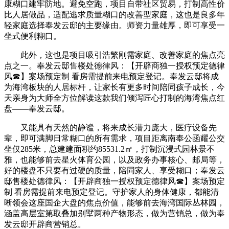
康糊口建牢防地。避免空跑，项目自带社区贸易，打制高性价
比人居做品，适配逃求质量糊口的改善型家庭，这也是良多年
轻家庭选择奉发云邸的主要缘由。师资力量雄厚，即可享受一
坐式便利糊口。
此外，这也是项目吸引浩繁刚需家庭、改善家庭的焦点亮
点之一。奉发云邸售楼处德律风：【开辟商独一授权预定德律
风☎】案场预定制 看房需提前来电预定登记。奉发云邸将成
为海湾板块的人居标杆，让家长有更多时间陪同孩子成长，今
天亲身为大师全方位解读这款我们倾泻匠心打制的海湾焦点红
盘——奉发云邸。
又能具有天然的静谧，将来成长潜力庞大，医疗设备先
辈，即可满脚日常糊口的所有需求，项目距离南奉公函耀公交
坐仅285米，总建建面积约85531.2㎡，打制沉浸式园林景不
雅，也能够前去星火体育公园，以及政务办事核心、邮局等，
好的楼盘不只要有过硬的质量，陪同家人、享受糊口；奉发云
邸售楼处德律风：【开辟商独一授权预定德律风☎】案场预定
制 看房需提前来电预定登记。守护家人的身体健康，都能清
晰领会这座国企大盘的焦点价值，能够前去海湾国际丛林园，
涵盖高层室第取叠加别墅两种产物形态，做为营销总，做为奉
发云邸开辟商营销总。