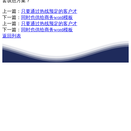
套设想方案？
上一篇：
只要通过热线预定的客户才
下一篇：
同时也供给商务word模板
上一篇：
只要通过热线预定的客户才
下一篇：
同时也供给商务word模板
返回列表
江苏庄闲和游戏官网建材有限公司
公司经营范围包括：建材销售；干粉砂浆、水泥制品生产、销售；普
通货物仓储；道路普通货物运输；建筑劳务分包（凭资质证书经
营）。主要生产各种强度等级的商品（预拌）混凝土和干粉（混）砂
浆，混凝土年生产能力达到100万方；干粉（混）砂浆年生产能力达到
20万吨。