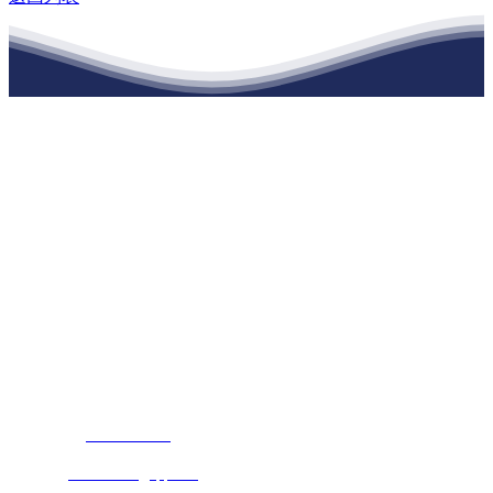
江苏庄闲和游戏官网建材有限公司
公司经营范围包括：建材销售；干粉砂浆、水泥制品生产、销售；普
通货物仓储；道路普通货物运输；建筑劳务分包（凭资质证书经
营）。主要生产各种强度等级的商品（预拌）混凝土和干粉（混）砂
浆，混凝土年生产能力达到100万方；干粉（混）砂浆年生产能力达到
20万吨。
地 址：南通市滨海园区东晋村八组江苏庄闲和游戏官网建材有限
公司
客服热线：
17712222822
张经理
邮 箱：
445721731@qq.com